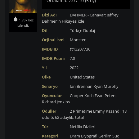
Ortalama: 7.0 / 10 (5 oy)
Dizi Adı
DAHMER - Canavar: Jeffrey
1.787 kez
Dahmer’in Hikayesi izle
izlendi.
Dil
Türkçe Dublaj
Orjinal İsmi
Monster
IMDB ID
tt13207736
IMDB Puanı
7.8
Yıl
2022
Ülke
United States
Senaryo
Ian Brennan
Ryan Murphy
Oyuncular
Cooper Koch
Evan Peters
Richard Jenkins
Ödüller
2 Primetime Emmy Kazandı. 18
ödül & 62 adaylık. total
Tür
Netflix Dizileri
Kategori
Dram
Biyografi
Gerilim
Suç