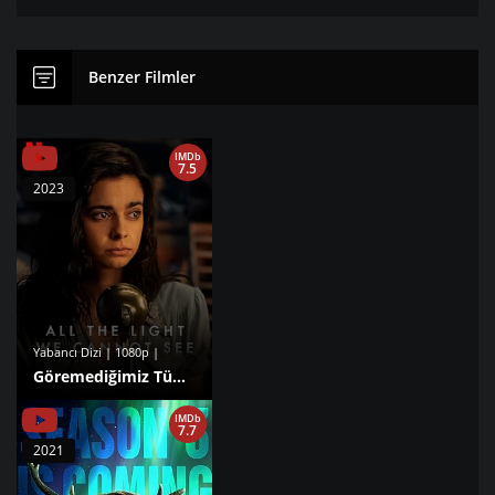
Benzer Filmler
IMDb
7.5
2023
Yabancı Dizi | 1080p |
Göremediğimiz Tüm Işıklar 1. Sezon izle
IMDb
7.7
2021