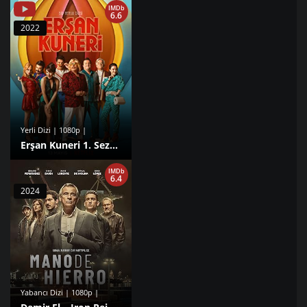
IMDb
6.6
2022
Yerli Dizi | 1080p |
Erşan Kuneri 1. Sezon izle
IMDb
6.4
2024
Yabancı Dizi | 1080p |