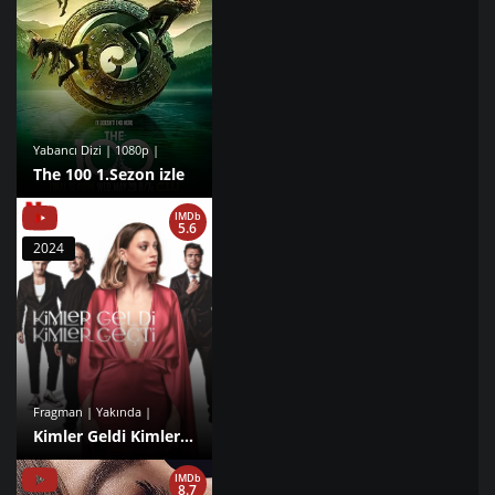
Yabancı Dizi | 1080p |
The 100 1.Sezon izle
IMDb
5.6
2024
Fragman | Yakında |
Kimler Geldi Kimler Geçti 1.Sezon izle
IMDb
8.7