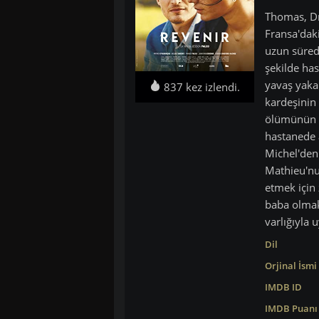
Thomas, Dr
Fransa'daki
uzun süredi
şekilde ha
yavaş yaka
837 kez izlendi.
kardeşinin
ölümünün a
hastanede 
Michel'den 
Mathieu'nun
etmek için
baba olmak
varlığıyla u
Dil
Orjinal İsmi
IMDB ID
IMDB Puanı