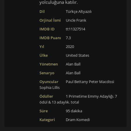
yolculuğuna katılır.
Dil
Türkçe Altyazılı
Orjinal İsmi
Uncle Frank
IMDB ID
tt11327514
IMDB Puanı
7.3
Yıl
2020
Ülke
United States
Yönetmen
Alan Ball
Senaryo
Alan Ball
Oyuncular
Paul Bettany
Peter Macdissi
Sophia Lillis
Ödüller
1 Primetime Emmy Adaylığı. 7
ödül & 13 adaylık. total
Süre
95 dakika
Kategori
Dram
Komedi