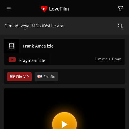
Frank Amca izle
Film izle
Dram
Fragmanı izle
FilmViP
FilmRu