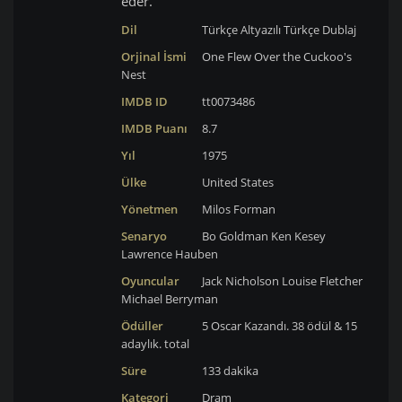
eder.
Dil
Türkçe Altyazılı
Türkçe Dublaj
Orjinal İsmi
One Flew Over the Cuckoo's
Nest
IMDB ID
tt0073486
IMDB Puanı
8.7
Yıl
1975
Ülke
United States
Yönetmen
Milos Forman
Senaryo
Bo Goldman
Ken Kesey
Lawrence Hauben
Oyuncular
Jack Nicholson
Louise Fletcher
Michael Berryman
Ödüller
5 Oscar Kazandı. 38 ödül & 15
adaylık. total
Süre
133 dakika
Kategori
Dram