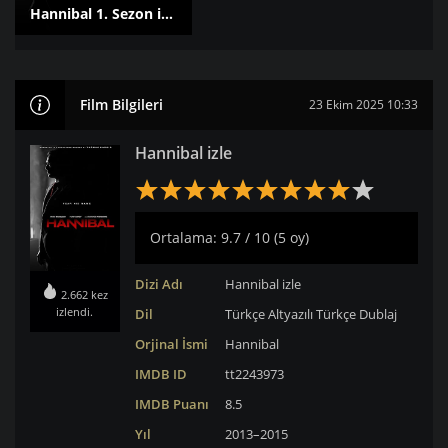
Hannibal 1. Sezon izle
Film Bilgileri
23 Ekim 2025 10:33
Hannibal izle
Ortalama: 9.7 / 10 (5 oy)
Dizi Adı
Hannibal izle
2.662 kez
izlendi.
Dil
Türkçe Altyazılı
Türkçe Dublaj
Orjinal İsmi
Hannibal
IMDB ID
tt2243973
IMDB Puanı
8.5
Yıl
2013–2015