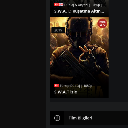
Dublaj & Altyazı | 1080p |
S.W.A.T.: Kuşatma Altında izle
IMDb
4.5
2019
Türkçe Dublaj | 1080p |
S.W.A.T izle
Film Bilgileri