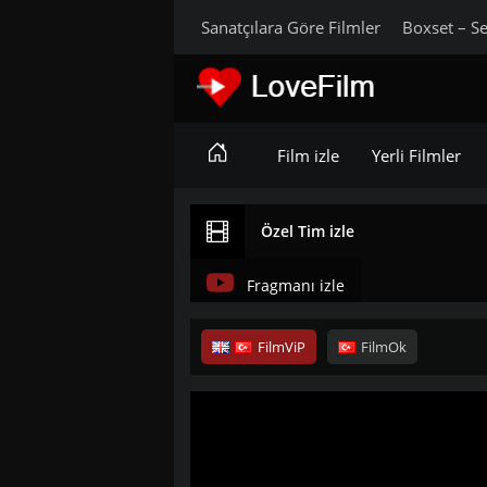
Sanatçılara Göre Filmler
Boxset – Se
Film izle
Yerli Filmler
Özel Tim izle
Fragmanı izle
FilmViP
FilmOk