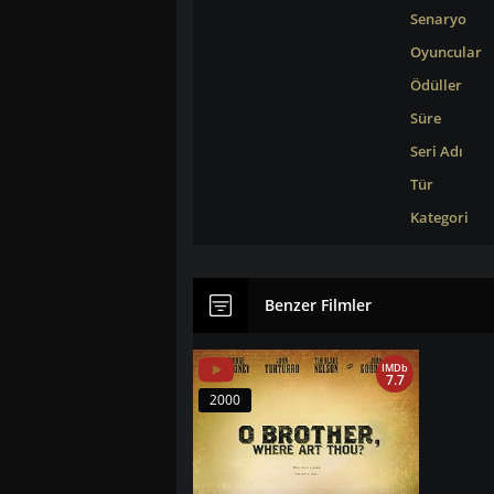
Senaryo
Oyuncular
Ödüller
Süre
Seri Adı
Tür
Kategori
Benzer Filmler
IMDb
7.7
2000