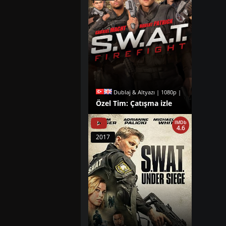
Dublaj & Altyazı | 1080p |
Özel Tim: Çatışma izle
IMDb
4.6
2017