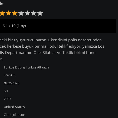
le
 6.1 / 10 (1 oy)
eki bir uyuşturucu baronu, kendisini polis nezaretinden
cek herkese büyük bir mali ödül teklif ediyor; yalnızca Los
lis Departmanının Özel Silahlar ve Taktik birimi bunu
r.
Türkçe Dublaj
Türkçe Altyazılı
S.W.A.T.
tt0257076
6.1
2003
United States
Clark Johnson