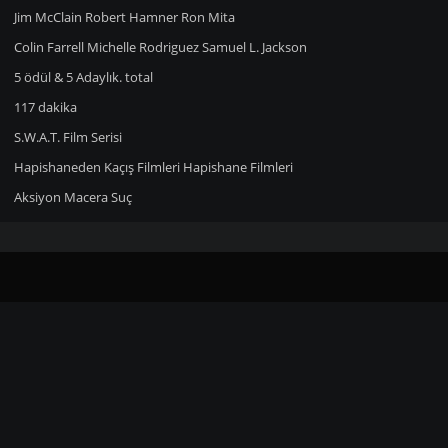
Jim McClain
Robert Hamner
Ron Mita
Colin Farrell
Michelle Rodriguez
Samuel L. Jackson
5 ödül & 5 Adaylık. total
117 dakika
S.W.A.T. Film Serisi
Hapishaneden Kaçış Filmleri
Hapishane Filmleri
Aksiyon
Macera
Suç