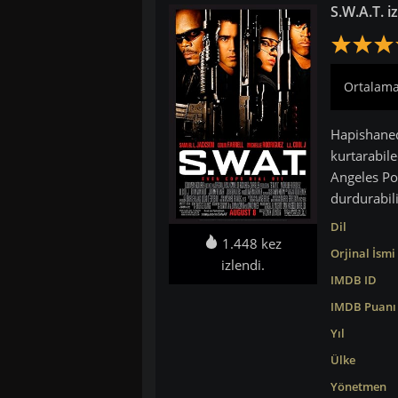
S.W.A.T. iz
Ortalama:
Hapishaned
kurtarabile
Angeles Po
durdurabili
Dil
1.448 kez
Orjinal İsmi
izlendi.
IMDB ID
IMDB Puanı
Yıl
Ülke
Yönetmen