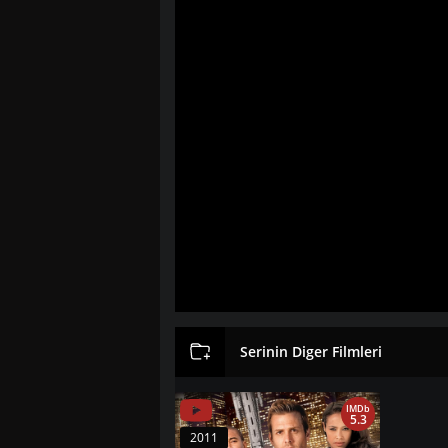
Serinin Diger Filmleri
IMDb
5.3
2011