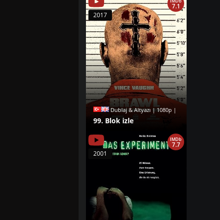
IMDb
7.1
2017
Dublaj & Altyazı | 1080p |
99. Blok izle
IMDb
7.7
2001