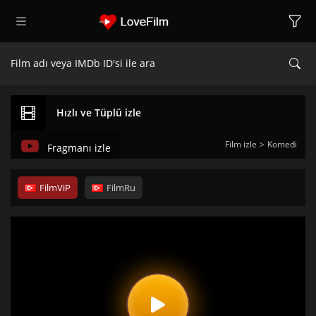
Hızlı ve Tüplü izle
Film izle
Komedi
Fragmanı izle
FilmViP
FilmRu