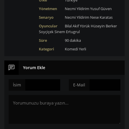
Ülke
Türkiye
Yönetmen
Necmi Yildirim
Yusuf Güven
Senaryo
Necmi Yildirim
Nese Karatas
Oyuncular
Bilal Akif Yörük
Hüseyin Berker
Soyçiçek
Sinem Ertugrul
Süre
90 dakika
Kategori
Komedi
Yerli
Yorum Ekle
İsim
E-Mail