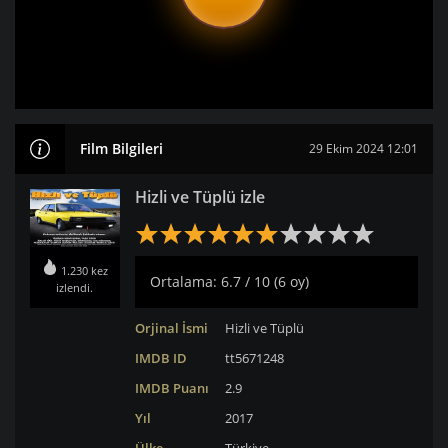
Film Bilgileri
29 Ekim 2024 12:01
Hizli ve Tüplü izle
1.230 kez
Ortalama: 6.7 / 10 (6 oy)
izlendi.
Orjinal İsmi
Hizli ve Tüplü
IMDB ID
tt5671248
IMDB Puanı
2.9
Yıl
2017