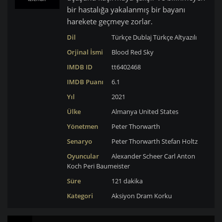
bir hastalığa yakalanmış bir bayanı
harekete geçmeye zorlar.
Dil
Türkçe Dublaj
Türkçe Altyazılı
Orjinal İsmi
Blood Red Sky
IMDB ID
tt6402468
IMDB Puanı
6.1
Yıl
2021
Ülke
Almanya
United States
Yönetmen
Peter Thorwarth
Senaryo
Peter Thorwarth
Stefan Holtz
Oyuncular
Alexander Scheer
Carl Anton
Koch
Peri Baumeister
Süre
121 dakika
Kategori
Aksiyon
Dram
Korku