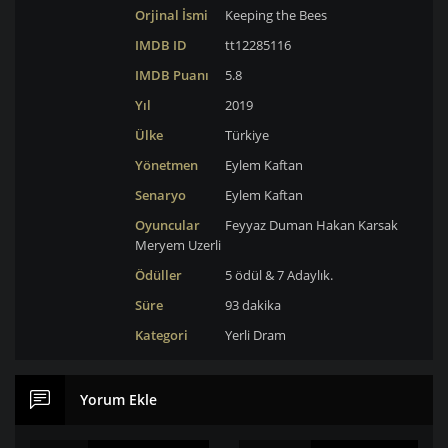
Orjinal İsmi
Keeping the Bees
IMDB ID
tt12285116
IMDB Puanı
5.8
Yıl
2019
Ülke
Türkiye
Yönetmen
Eylem Kaftan
Senaryo
Eylem Kaftan
Oyuncular
Feyyaz Duman
Hakan Karsak
Meryem Uzerli
Ödüller
5 ödül & 7 Adaylık.
Süre
93 dakika
Kategori
Yerli
Dram
Yorum Ekle