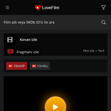
Kovan izle
Film izle
Yerli
Fragmanı izle
FilmViP
FilmRu