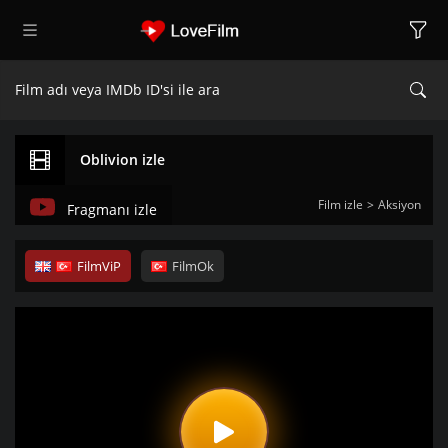
Oblivion izle
Film izle
Aksiyon
Fragmanı izle
FilmViP
FilmOk