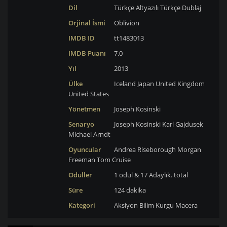
Dil
Türkçe Altyazılı
Türkçe Dublaj
Orjinal İsmi
Oblivion
IMDB ID
tt1483013
IMDB Puanı
7.0
Yıl
2013
Ülke
Iceland
Japan
United Kingdom
United States
Yönetmen
Joseph Kosinski
Senaryo
Joseph Kosinski
Karl Gajdusek
Michael Arndt
Oyuncular
Andrea Riseborough
Morgan
Freeman
Tom Cruise
Ödüller
1 ödül & 17 Adaylık. total
Süre
124 dakika
Kategori
Aksiyon
Bilim Kurgu
Macera