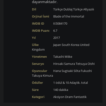
dayanmaktadır.
Dil
Türkçe Dublaj
Türkçe Altyazılı
Orjinal İsmi
Blade of the Immortal
IMDB ID
tt5084170
IMDB Puanı
6.7
Yıl
2017
Ülke
Japan
South Korea
United
Kingdom
Yönetmen
Takashi Miike
Senaryo
Hiroaki Samura
Tetsuya Oishi
Oyuncular
Hana Sugisaki
Sôta Fukushi
Takuya Kimura
Ödüller
1 ödül & 10 Adaylık. total
Süre
140 dakika
Kategori
Aksiyon
Dram
Fantastik