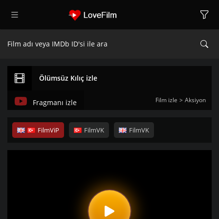
Ölümsüz Kılıç izle
Film izle
Aksiyon
Fragmanı izle
FilmViP
FilmVK
FilmVK