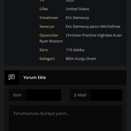
Yıl
2020
Ülke
United States
Yönetmen
Eric Demeusy
Senaryo
Eric Demeusy
Jason Mitcheltree
Oyuncular
Christian Prentice
Highdee Kuan
Ryan Masson
Süre
119 dakika
Kategori
Bilim Kurgu
Dram
Yorum Ekle
İsim
E-Mail