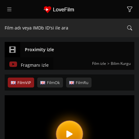
Proximity izle
Film izle
Bilim Kurgu
Fragmanı izle
FilmViP
FilmOk
FilmRu