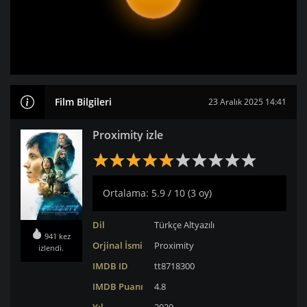
Film Bilgileri
23 Aralık 2025 14:41
Proximity izle
Ortalama: 5.9 / 10 (3 oy)
Dil
Türkçe Altyazılı
941 kez
Orjinal İsmi
Proximity
izlendi.
IMDB ID
tt8718300
IMDB Puanı
4.8