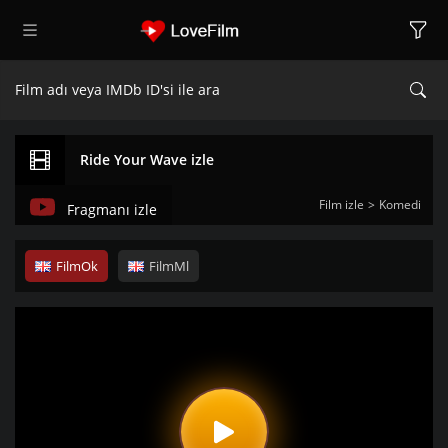
Ride Your Wave izle
Film izle
Komedi
Fragmanı izle
FilmOk
FilmMl