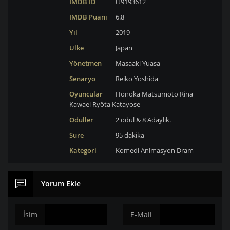
IMDB ID
tt9193612
IMDB Puanı
6.8
Yıl
2019
Ülke
Japan
Yönetmen
Masaaki Yuasa
Senaryo
Reiko Yoshida
Oyuncular
Honoka Matsumoto
Rina
Kawaei
Ryôta Katayose
Ödüller
2 ödül & 8 Adaylık.
Süre
95 dakika
Kategori
Komedi
Animasyon
Dram
Yorum Ekle
İsim
E-Mail