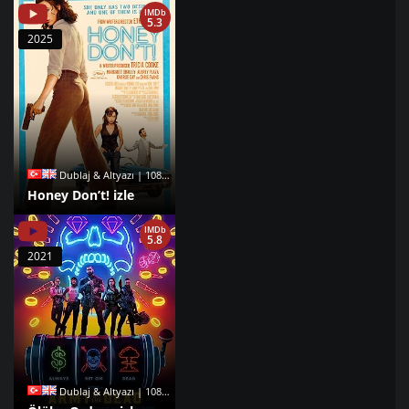
IMDb
5.3
2025
Dublaj & Altyazı | 1080p |
Honey Don’t! izle
IMDb
5.8
2021
Dublaj & Altyazı | 1080p |