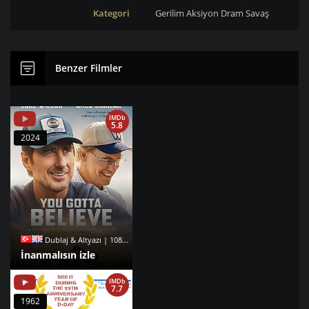
Kategori
Gerilim
Aksiyon
Dram
Savaş
Benzer Filmler
IMDb
5.8
2024
Dublaj & Altyazı | 1080p |
İnanmalısın izle
IMDb
7.7
1962