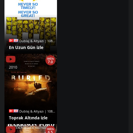
Dublaj & Altyazı | 1080p |
En Uzun Gün izle
IMDb
7.0
2010
Dublaj & Altyazı | 1080p |
Toprak Altında izle
IMDb
6.5