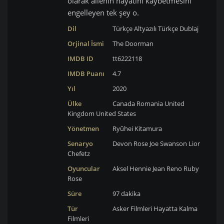
olarak ailenin hayatını kaybetmesini
engelleyen tek şey o.
Dil
Türkçe Altyazılı
Türkçe Dublaj
Orjinal İsmi
The Doorman
IMDB ID
tt6222118
IMDB Puanı
4.7
Yıl
2020
Ülke
Canada
Romania
United
Kingdom
United States
Yönetmen
Ryûhei Kitamura
Senaryo
Devon Rose
Joe Swanson
Lior
Chefetz
Oyuncular
Aksel Hennie
Jean Reno
Ruby
Rose
Süre
97 dakika
Tür
Asker Filmleri
Hayatta Kalma
Filmleri