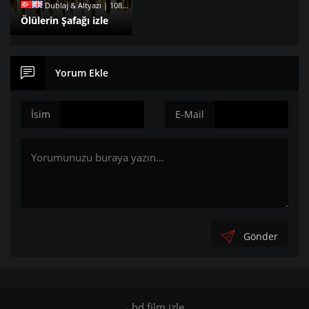
Dublaj & Altyazı | 1080p |
Ölülerin Şafağı izle
Yorum Ekle
İsim
E-Mail
Gönder
-
hd film izle