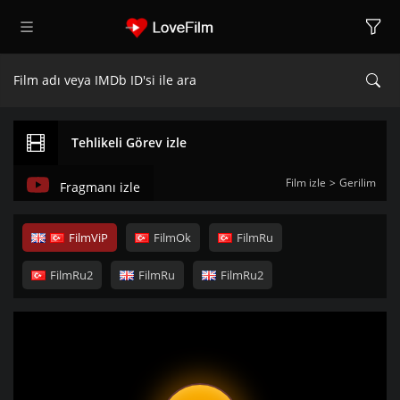
Tehlikeli Görev izle
Film izle
Gerilim
Fragmanı izle
FilmViP
FilmOk
FilmRu
FilmRu2
FilmRu
FilmRu2