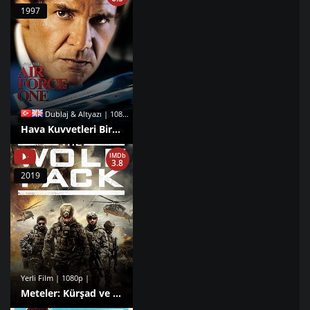
1997
Dublaj & Altyazı | 1080p |
Hava Kuvvetleri Bir izle
IMDb
3.8
2019
Yerli Film | 1080p |
Meteler: Kürşad ve Sekiz Börüsü izle