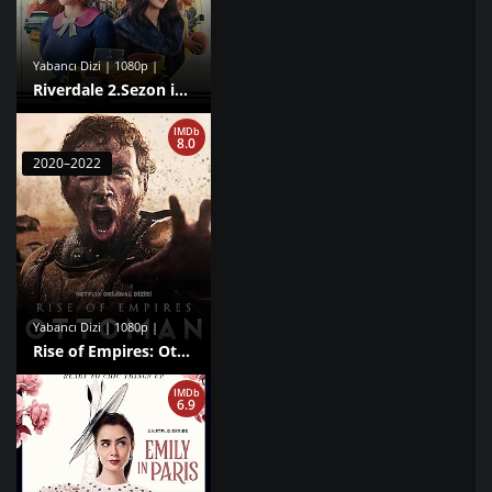
Yabancı Dizi | 1080p |
Riverdale 2.Sezon izle
IMDb
8.0
2020–2022
Yabancı Dizi | 1080p |
Rise of Empires: Ottoman 1. Sezon izle
IMDb
6.9