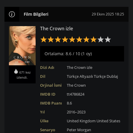
Film Bilgileri
29 Ekim 2025 18:25
The Crown izle
Ortalama: 8.6 / 10 (1 oy)
Dizi Adı
The Crown izle
671 kez
Dil
Türkçe Altyazılı
Türkçe Dublaj
izlendi.
Orjinal İsmi
The Crown
IMDB ID
tt4786824
IMDB Puanı
8.6
Yıl
2016–2023
Ülke
United Kingdom
United States
Senaryo
Peter Morgan