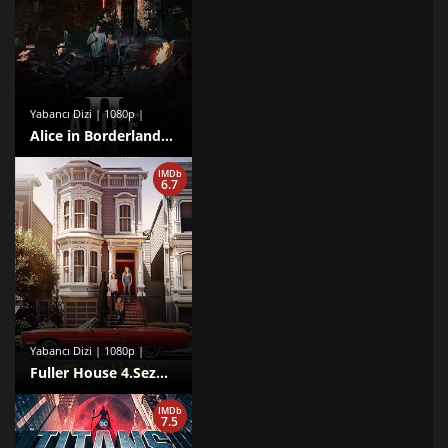
Yabancı Dizi | 1080p |
Alice in Borderland 1.Sezon izle
IMDb
6.7
Yabancı Dizi | 1080p |
Fuller House 4.Sezon izle
IMDb
7.5