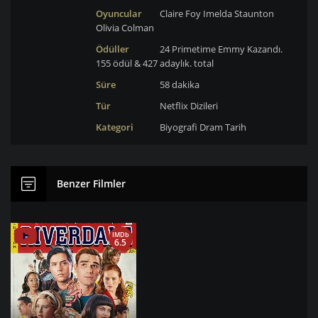
Oyuncular
Claire Foy
Imelda Staunton
Olivia Colman
Ödüller
24 Primetime Emmy Kazandı.
155 ödül & 427 adaylık. total
Süre
58 dakika
Tür
Netflix Dizileri
Kategori
Biyografi
Dram
Tarih
Benzer Filmler
IMDb
6.5