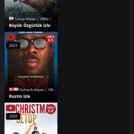
Türkçe Altyazı | 1080p |
Büyük Özgürlük izle
IMDb
6.5
2023
Dublaj & Altyazı | 1080p |
Rustin izle
IMDb
6.8
2020