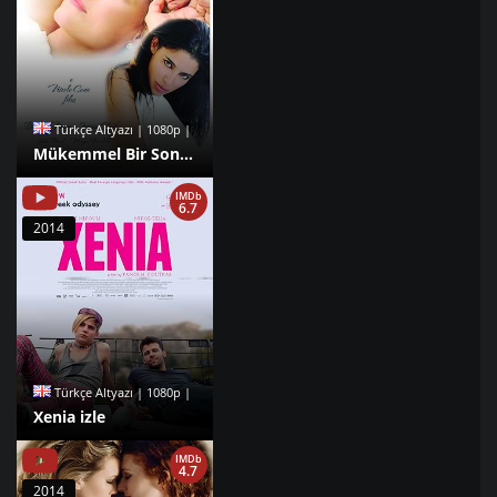
Türkçe Altyazı | 1080p |
Mükemmel Bir Son izle
IMDb
6.7
2014
Türkçe Altyazı | 1080p |
Xenia izle
IMDb
4.7
2014