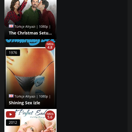
Türkçe Altyazı | 1080p |
The Christmas Setup izle
IMDb
4.8
1976
Türkçe Altyazı | 1080p |
Shining Sex izle
IMDb
5.6
2012