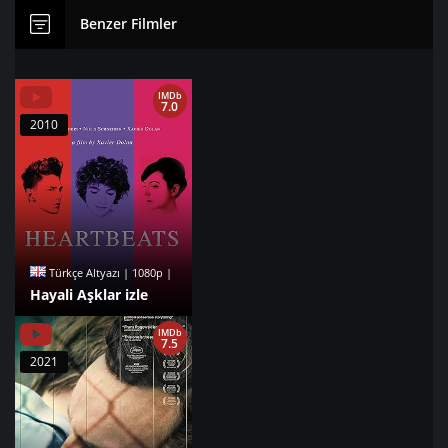
Benzer Filmler
IMDb
7.0
2010
Türkçe Altyazı | 1080p |
Hayali Aşklar izle
IMDb
7.5
2021