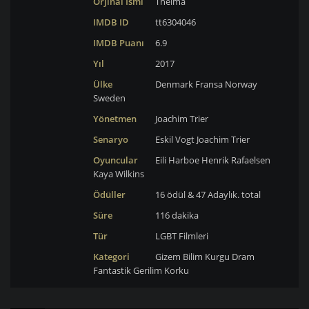
Orjinal İsmi
Thelma
IMDB ID
tt6304046
IMDB Puanı
6.9
Yıl
2017
Ülke
Denmark
Fransa
Norway
Sweden
Yönetmen
Joachim Trier
Senaryo
Eskil Vogt
Joachim Trier
Oyuncular
Eili Harboe
Henrik Rafaelsen
Kaya Wilkins
Ödüller
16 ödül & 47 Adaylık. total
Süre
116 dakika
Tür
LGBT Filmleri
Kategori
Gizem
Bilim Kurgu
Dram
Fantastik
Gerilim
Korku