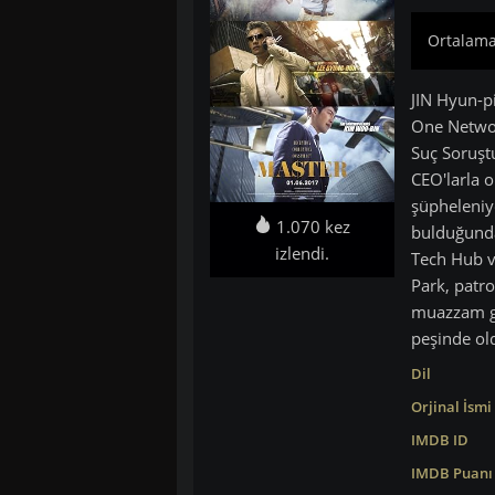
Ortalama:
JIN Hyun-pi
One Network
Suç Soruştu
CEO'larla o
şüpheleniy
1.070 kez
bulduğunda
izlendi.
Tech Hub ve
Park, patro
muazzam giz
peşinde ol
Dil
Orjinal İsmi
IMDB ID
IMDB Puanı