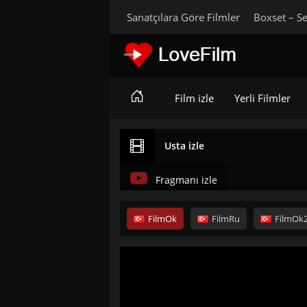
Sanatçılara Göre Filmler
Boxset – Se
Film izle
Yerli Filmler
Usta izle
Fragmanı izle
FilmOk
FilmRu
FilmOk