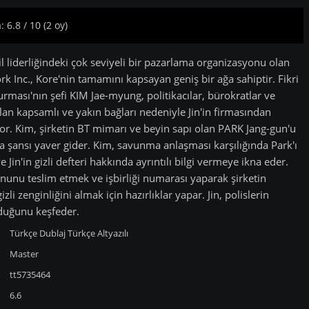
 6.8 / 10 (2 oy)
l liderliğindeki çok seviyeli bir pazarlama organizasyonu olan
 Inc., Kore'nin tamamını kapsayan geniş bir ağa sahiptir. Fikri
rması'nın şefi KIM Jae-myung, politikacılar, bürokratlar ve
lan kapsamlı ve yakın bağları nedeniyle Jin'in firmasından
or. Kim, şirketin BT mimarı ve beyin sapı olan PARK Jang-gun'u
 şansı yaver gider. Kim, savunma anlaşması karşılığında Park'ı
 Jin'in gizli defteri hakkında ayrıntılı bilgi vermeye ikna eder.
nunu teslim etmek ve işbirliği numarası yaparak şirketin
li zenginliğini almak için hazırlıklar yapar. Jin, polislerin
duğunu keşfeder.
Türkçe Dublaj
Türkçe Altyazılı
Master
tt5735464
6.6