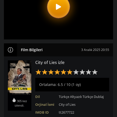
Film Bilgileri
3 Aralık 2025 20:55
City of Lies izle
Ortalama: 6.5 / 10 (1 oy)
Dil
Türkçe Altyazılı
Türkçe Dublaj
305 kez
Orjinal İsmi
City of Lies
izlendi.
IMDB ID
tt2677722