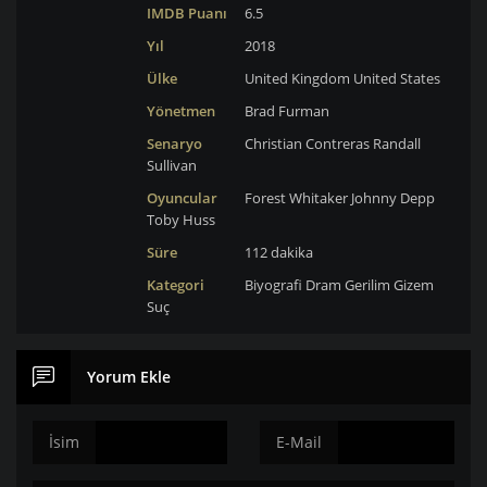
IMDB Puanı
6.5
Yıl
2018
Ülke
United Kingdom
United States
Yönetmen
Brad Furman
Senaryo
Christian Contreras
Randall
Sullivan
Oyuncular
Forest Whitaker
Johnny Depp
Toby Huss
Süre
112 dakika
Kategori
Biyografi
Dram
Gerilim
Gizem
Suç
Yorum Ekle
İsim
E-Mail