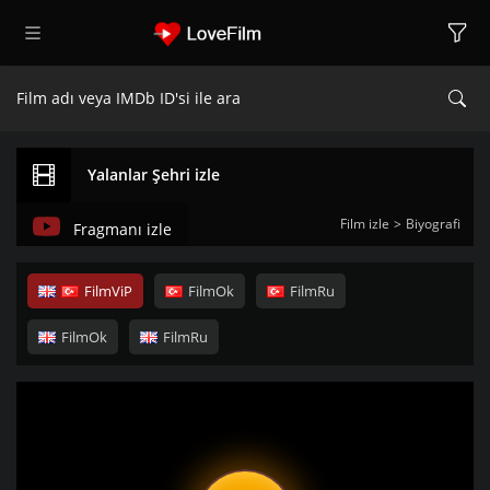
Yalanlar Şehri izle
Film izle
Biyografi
Fragmanı izle
FilmViP
FilmOk
FilmRu
FilmOk
FilmRu