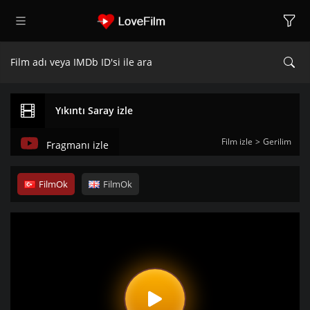
Yıkıntı Saray izle
Film izle
Gerilim
Fragmanı izle
FilmOk
FilmOk