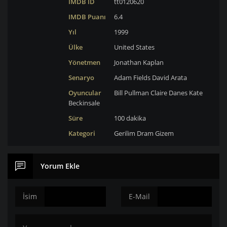
IMDB ID
tt0120620
IMDB Puanı
6.4
Yıl
1999
Ülke
United States
Yönetmen
Jonathan Kaplan
Senaryo
Adam Fields
David Arata
Oyuncular
Bill Pullman
Claire Danes
Kate
Beckinsale
Süre
100 dakika
Kategori
Gerilim
Dram
Gizem
Yorum Ekle
İsim
E-Mail