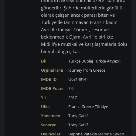
motorlu tekneyi bulmak üzere İstanbul'a
gönderilir. Şehirde mültecilerle gönüllü
olarak çalışan ancak parası biten ve
Türkiye'de tanınmayan Fransız kadın
Avril ile tanışır. Cömert, cesur ve
beklenmedik Djam, Avril'le birlikte
Midilli'ye müzikal ve karşılaşmalarla dolu
bir yolculuğa çıkar.
Dil
Türkçe Dublaj
Türkçe Altyazılı
Orjinal İsmi
Journey from Greece
IMDB ID
tt6814914
IMDB Puanı
7.0
Yıl
2017
Ülke
Fransa
Greece
Türkiye
Yönetmen
Tony Gatlif
Senaryo
Tony Gatlif
Oyuncular
Daphné Patakia
Maryne Cayon