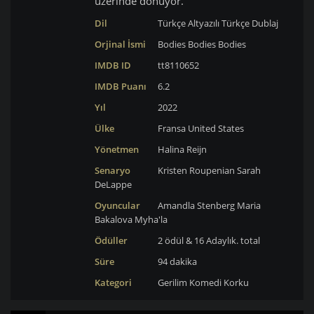
üzerinde dönüyor.
Dil
Türkçe Altyazılı
Türkçe Dublaj
Orjinal İsmi
Bodies Bodies Bodies
IMDB ID
tt8110652
IMDB Puanı
6.2
Yıl
2022
Ülke
Fransa
United States
Yönetmen
Halina Reijn
Senaryo
Kristen Roupenian
Sarah
DeLappe
Oyuncular
Amandla Stenberg
Maria
Bakalova
Myha'la
Ödüller
2 ödül & 16 Adaylık. total
Süre
94 dakika
Kategori
Gerilim
Komedi
Korku