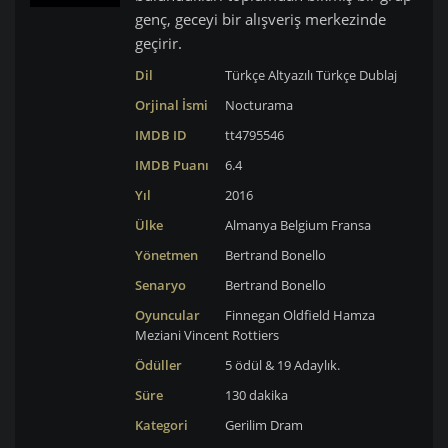
genç, geceyi bir alışveriş merkezinde
geçirir.
Dil
Türkçe Altyazılı
Türkçe Dublaj
Orjinal İsmi
Nocturama
IMDB ID
tt4795546
IMDB Puanı
6.4
Yıl
2016
Ülke
Almanya
Belgium
Fransa
Yönetmen
Bertrand Bonello
Senaryo
Bertrand Bonello
Oyuncular
Finnegan Oldfield
Hamza
Meziani
Vincent Rottiers
Ödüller
5 ödül & 19 Adaylık.
Süre
130 dakika
Kategori
Gerilim
Dram