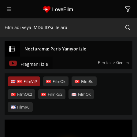
Nocturama: Paris Yanıyor izle
Film izle
Gerilim
Fragmanı izle
FilmViP
FilmOk
FilmRu
FilmOk2
FilmRu2
FilmOk
FilmRu